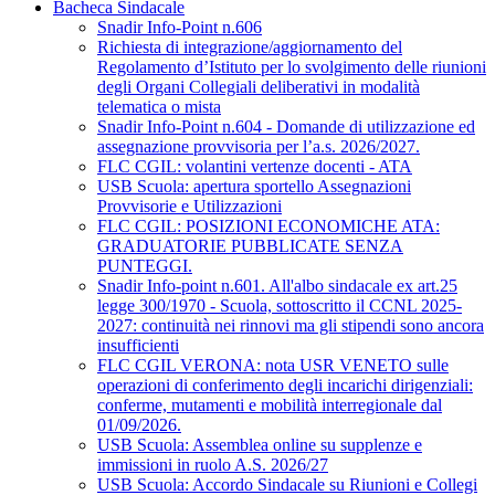
Bacheca Sindacale
Snadir Info-Point n.606
Richiesta di integrazione/aggiornamento del
Regolamento d’Istituto per lo svolgimento delle riunioni
degli Organi Collegiali deliberativi in modalità
telematica o mista
Snadir Info-Point n.604 - Domande di utilizzazione ed
assegnazione provvisoria per l’a.s. 2026/2027.
FLC CGIL: volantini vertenze docenti - ATA
USB Scuola: apertura sportello Assegnazioni
Provvisorie e Utilizzazioni
FLC CGIL: POSIZIONI ECONOMICHE ATA:
GRADUATORIE PUBBLICATE SENZA
PUNTEGGI.
Snadir Info-point n.601. All'albo sindacale ex art.25
legge 300/1970 - Scuola, sottoscritto il CCNL 2025-
2027: continuità nei rinnovi ma gli stipendi sono ancora
insufficienti
FLC CGIL VERONA: nota USR VENETO sulle
operazioni di conferimento degli incarichi dirigenziali:
conferme, mutamenti e mobilità interregionale dal
01/09/2026.
USB Scuola: Assemblea online su supplenze e
immissioni in ruolo A.S. 2026/27
USB Scuola: Accordo Sindacale su Riunioni e Collegi