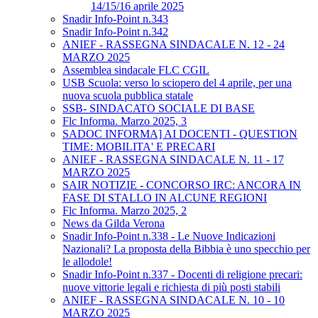
14/15/16 aprile 2025
Snadir Info-Point n.343
Snadir Info-Point n.342
ANIEF - RASSEGNA SINDACALE N. 12 - 24
MARZO 2025
Assemblea sindacale FLC CGIL
USB Scuola: verso lo sciopero del 4 aprile, per una
nuova scuola pubblica statale
SSB- SINDACATO SOCIALE DI BASE
Flc Informa. Marzo 2025, 3
SADOC INFORMA] AI DOCENTI - QUESTION
TIME: MOBILITA' E PRECARI
ANIEF - RASSEGNA SINDACALE N. 11 - 17
MARZO 2025
SAIR NOTIZIE - CONCORSO IRC: ANCORA IN
FASE DI STALLO IN ALCUNE REGIONI
Flc Informa. Marzo 2025, 2
News da Gilda Verona
Snadir Info-Point n.338 - Le Nuove Indicazioni
Nazionali? La proposta della Bibbia è uno specchio per
le allodole!
Snadir Info-Point n.337 - Docenti di religione precari:
nuove vittorie legali e richiesta di più posti stabili
ANIEF - RASSEGNA SINDACALE N. 10 - 10
MARZO 2025