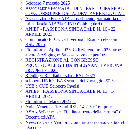
Sciopero 7 maggio 2025
Associazione FederATA - DEVI PARTECIPARE AL
CONCORSO PER DSGA; DEVI AVERE LA CIAD
Associazione FederATA - inserimento graduatoria di
prima fascia ATA? la CIAD è obbligatoria
ANIEF - RASSEGNA SINDACALE N. 16 - 22
APRILE 2025
Comunicato FLC CGIL Verona - Risultati elezioni
RSU 2025
Flc Informa. Aprile 2025 3 - Referendum 2025, urne
aperte 8 e 9 giugno Su cosa si vota e perché
REGISTRAZIONE AL CONGRESSO
PROVINCIALE GILDA INSEGNANTI VERONA
28 APRILE 2025
Riepilogo Risultati elezioni RSU 2025
sciopero UNICOBAS scuola del 7 maggio 2025
USB e CUB Sciopero Invalsi
ANIEF - RASSEGNA SINDACALE N. 15 - 14
APRILE 2025
Flc Informa. Marzo 2025, 2
Anief Veneto - Elezioni RSU 14 -15 e 16 aprile
ASA - Sollecito per “Riallineamento della carriera” di
Docenti ed ATA
News da Gilda Verona - Comunicato ricorso Carta del
Docente