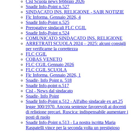
Cisl Scuola news febbraio 2026
Snadir Info-Point n.527
SINDACATO INS. RELIGIONE - SAIR NOTIZIE
Flc Informa. Gennaio 2026, 4
Snadir Info-Point n.525
Prerogative sindacali FLC CGIL
Snadir Info-Point n.524
COMUNICATO SINDACATO INS. RELIGIONE
ARRETRATI SCUOLA 2024 – 2025: alcuni consigli
per verificarne la correttezza
FLC CGIL
COBAS VENETO
FLC CGIL Gennaio 2026
FLC CGIL SCUOLA
Flc Informa. Gennaio 2026, 1
Snadir- Info Point n. 518
Snadir Info-point n.517
Cisl - News dal sindacato
Snadir- Info Point
Snadir Info-Point n.512 - All'albo sindacale ex art.25
legge 300/1970. Ancora sentenze favorevoli ai docenti
di religione precari. Ruscica: indispensabile aumentare i
posti di ruolo
Snadir Info-Point n.513 - La nostra iscritta Maria
Raspatelli vince per la seconda volta un prestigioso