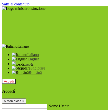
Salta al contenuto
Italiano
Italiano
English
عربى
Shqiptare
Română
Accedi
Accedi
button close
×
Nome Utente