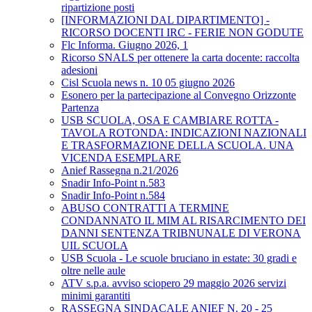
ripartizione posti
[INFORMAZIONI DAL DIPARTIMENTO] -
RICORSO DOCENTI IRC - FERIE NON GODUTE
Flc Informa. Giugno 2026, 1
Ricorso SNALS per ottenere la carta docente: raccolta
adesioni
Cisl Scuola news n. 10 05 giugno 2026
Esonero per la partecipazione al Convegno Orizzonte
Partenza
USB SCUOLA, OSA E CAMBIARE ROTTA -
TAVOLA ROTONDA: INDICAZIONI NAZIONALI
E TRASFORMAZIONE DELLA SCUOLA. UNA
VICENDA ESEMPLARE
Anief Rassegna n.21/2026
Snadir Info-Point n.583
Snadir Info-Point n.584
ABUSO CONTRATTI A TERMINE
CONDANNATO IL MIM AL RISARCIMENTO DEI
DANNI SENTENZA TRIBNUNALE DI VERONA
UIL SCUOLA
USB Scuola - Le scuole bruciano in estate: 30 gradi e
oltre nelle aule
ATV s.p.a. avviso sciopero 29 maggio 2026 servizi
minimi garantiti
RASSEGNA SINDACALE ANIEF N. 20 - 25