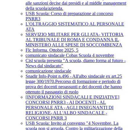
alle sanzioni decise dai presidi e al middle management
della scuola/azienda.
USB Scuola: Corso di preparazione al concorso
PNRR3
L'OLTRAGGIO SISTEMATICO AL PERSONALE
ATA
SERVIZIO MILITARE PER GLI ATA- VITTORIA
AL TRIBUNALE DI ROMA E CONDANNA IL
MINISTERO ALLE SPESE DI SOCCOMBENZA
Flc Informa. Ottobre 2025, 5
comunicato sindacale Cobas Scuola 4 novembre
Cisl scuola presenta "A scuola, diamo forma al futuro -
News dal sindacato"
comunicazione sindacale
Snadir Info-Point n.496 - All'albo sindacale ex art.25
legge 300/1970.Percorso di formazione e periodo di
prova dei docenti neoassunti e dei docenti che hanno
ottenuto il passaggio di ruolo
[INFORMAZIONI SINDACALI E INIZIATIVE]
CONCORSI PNRR3 - AI DOCENTI - AL
PERSONALE ATA - AGLI INSEGNANTI DI
RELIGIONE- ALL'ALBO SINDACALE -
CONCORSI PNRR 3
USB Scuola: Invito al convegno "4 Novembre. La
scuola non si arruola. Contro la militarizzazione della