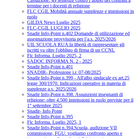
Cassazione: 49 sentenze contro l’abuso dei contratti a
termine per i docenti di religione
FLC CGIL Mobilità annuale supplenze e immissioni in
ruolo
GILDA News Luglio 2025
FLC-CGIL LUGLIO 2025
Snadir Info-Point n.402 Domande di utilizzazione ed
assegnazione provvisoria per l’a.s. 2025/2026
UIL SCUOLA RUA:la libertà di rappresentare gli
iscritti va oltre l'obbligo di firma di un CCNL
Flc Informa. Luglio 2025, 2
SADOC INFORMA N. 2 - 2025
Snadir Info-Point n.401
SNADIR- Professione i.r. 07-08/2025
Snadir Info-Point n.399 - All'albo sindacale ex art.25
legge 300/1970. Indicazioni operative in materia di
supplenze a.s. 2025/2026
Snadir Info-Point n.398. Assunzioni insegnanti di
religione: oltre 4.500 immissioni in ruolo previste per il
1° settembre 2025
Snadir- Info Point
Snadir Info-Point n.395
Flc Informa. Luglio 2025, 1
Snadir Info-Point n.394.Scuola, audizione VII
commissione, FGU: vogliamo confronto aperto e