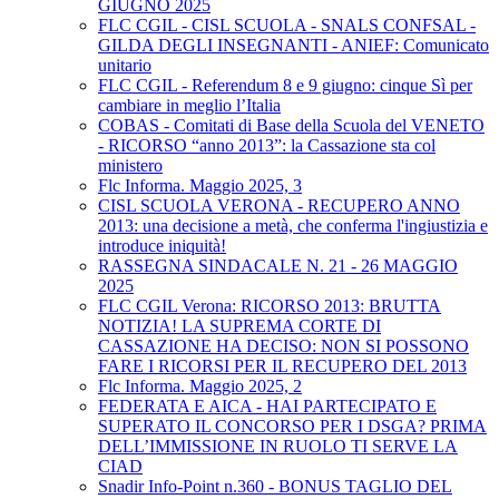
GIUGNO 2025
FLC CGIL - CISL SCUOLA - SNALS CONFSAL -
GILDA DEGLI INSEGNANTI - ANIEF: Comunicato
unitario
FLC CGIL - Referendum 8 e 9 giugno: cinque Sì per
cambiare in meglio l’Italia
COBAS - Comitati di Base della Scuola del VENETO
- RICORSO “anno 2013”: la Cassazione sta col
ministero
Flc Informa. Maggio 2025, 3
CISL SCUOLA VERONA - RECUPERO ANNO
2013: una decisione a metà, che conferma l'ingiustizia e
introduce iniquità!
RASSEGNA SINDACALE N. 21 - 26 MAGGIO
2025
FLC CGIL Verona: RICORSO 2013: BRUTTA
NOTIZIA! LA SUPREMA CORTE DI
CASSAZIONE HA DECISO: NON SI POSSONO
FARE I RICORSI PER IL RECUPERO DEL 2013
Flc Informa. Maggio 2025, 2
FEDERATA E AICA - HAI PARTECIPATO E
SUPERATO IL CONCORSO PER I DSGA? PRIMA
DELL’IMMISSIONE IN RUOLO TI SERVE LA
CIAD
Snadir Info-Point n.360 - BONUS TAGLIO DEL