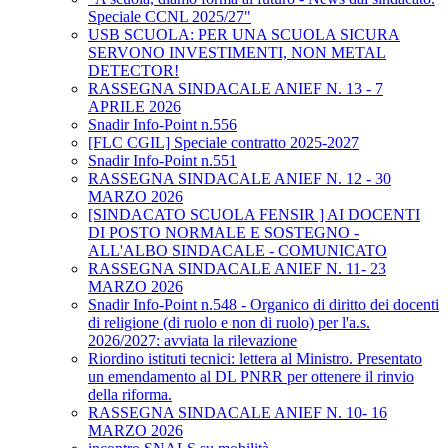
Speciale CCNL 2025/27"
USB SCUOLA: PER UNA SCUOLA SICURA
SERVONO INVESTIMENTI, NON METAL
DETECTOR!
RASSEGNA SINDACALE ANIEF N. 13 - 7
APRILE 2026
Snadir Info-Point n.556
[FLC CGIL] Speciale contratto 2025-2027
Snadir Info-Point n.551
RASSEGNA SINDACALE ANIEF N. 12 - 30
MARZO 2026
[SINDACATO SCUOLA FENSIR ] AI DOCENTI
DI POSTO NORMALE E SOSTEGNO -
ALL'ALBO SINDACALE - COMUNICATO
RASSEGNA SINDACALE ANIEF N. 11- 23
MARZO 2026
Snadir Info-Point n.548 - Organico di diritto dei docenti
di religione (di ruolo e non di ruolo) per l'a.s.
2026/2027: avviata la rilevazione
Riordino istituti tecnici: lettera al Ministro. Presentato
un emendamento al DL PNRR per ottenere il rinvio
della riforma.
RASSEGNA SINDACALE ANIEF N. 10- 16
MARZO 2026