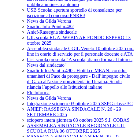
pubblica in questo autunno
USB Scuola: apertura sportello di consulenza per
iscrizione al concorso PNRR3
News da Gilda Verona
Snadir- Info Point n.482
Anief-Rassegna sindacale
UIL scuola RUA: WEBINAR FONDO ESPERO 13
ottobre 2025
Assemblea sindacale CGIL Veneto 10 ottobre 2025 on-
line in orario di servizio per il personale docente e ATA
Cisl scuola presenta "A scuola, diamo forma al futuro -
News dal sindacato"
Snadir Info-Point n.490 - Flotilla e MEAN: corridoi
umanitari di Pace da proteggere - Dall’impegno civile
di Gaza all’azione nonviolenta in Ucraina, Snadir
rilancia l’appello alle Istituzioni italiane
Flc Informa
News da Gilda Verona
Integrazione sciopero 03 ottobre 2025 SSPG classe 3C
ANIEF: RASSEGNA SINDACALE N. 26 - 29
SETTEMBRE 2025
sciopero intera giornata 03 ottobre 2025 S.I. COBAS
ASSEMBLEA SINDACALE REGIONALE UIL
SCUOLA RUA 06 OTTOBRE 2025
RASSEGNA SINDACALE ANIEF N. 29 - 22