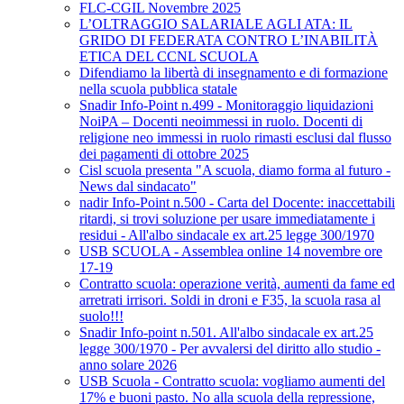
FLC-CGIL Novembre 2025
L’OLTRAGGIO SALARIALE AGLI ATA: IL
GRIDO DI FEDERATA CONTRO L’INABILITÀ
ETICA DEL CCNL SCUOLA
Difendiamo la libertà di insegnamento e di formazione
nella scuola pubblica statale
Snadir Info-Point n.499 - Monitoraggio liquidazioni
NoiPA – Docenti neoimmessi in ruolo. Docenti di
religione neo immessi in ruolo rimasti esclusi dal flusso
dei pagamenti di ottobre 2025
Cisl scuola presenta "A scuola, diamo forma al futuro -
News dal sindacato"
nadir Info-Point n.500 - Carta del Docente: inaccettabili
ritardi, si trovi soluzione per usare immediatamente i
residui - All'albo sindacale ex art.25 legge 300/1970
USB SCUOLA - Assemblea online 14 novembre ore
17-19
Contratto scuola: operazione verità, aumenti da fame ed
arretrati irrisori. Soldi in droni e F35, la scuola rasa al
suolo!!!
Snadir Info-point n.501. All'albo sindacale ex art.25
legge 300/1970 - Per avvalersi del diritto allo studio -
anno solare 2026
USB Scuola - Contratto scuola: vogliamo aumenti del
17% e buoni pasto. No alla scuola della repressione,