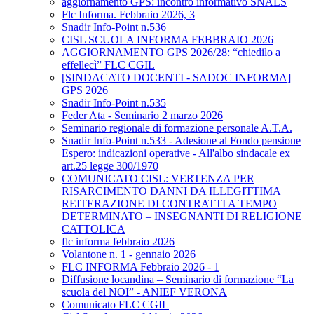
aggiornamento GPS: incontro informativo SNALS
Flc Informa. Febbraio 2026, 3
Snadir Info-Point n.536
CISL SCUOLA INFORMA FEBBRAIO 2026
AGGIORNAMENTO GPS 2026/28: “chiedilo a
effellecì” FLC CGIL
[SINDACATO DOCENTI - SADOC INFORMA]
GPS 2026
Snadir Info-Point n.535
Feder Ata - Seminario 2 marzo 2026
Seminario regionale di formazione personale A.T.A.
Snadir Info-Point n.533 - Adesione al Fondo pensione
Espero: indicazioni operative - All'albo sindacale ex
art.25 legge 300/1970
COMUNICATO CISL: VERTENZA PER
RISARCIMENTO DANNI DA ILLEGITTIMA
REITERAZIONE DI CONTRATTI A TEMPO
DETERMINATO – INSEGNANTI DI RELIGIONE
CATTOLICA
flc informa febbraio 2026
Volantone n. 1 - gennaio 2026
FLC INFORMA Febbraio 2026 - 1
Diffusione locandina – Seminario di formazione “La
scuola del NOI” - ANIEF VERONA
Comunicato FLC CGIL