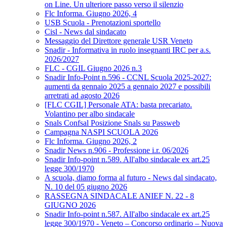
on Line. Un ulteriore passo verso il silenzio
Flc Informa. Giugno 2026, 4
USB Scuola - Prenotazioni sportello
Cisl - News dal sindacato
Messaggio del Direttore generale USR Veneto
Snadir - Informativa in ruolo insegnanti IRC per a.s.
2026/2027
FLC - CGIL Giugno 2026 n.3
Snadir Info-Point n.596 - CCNL Scuola 2025-2027:
aumenti da gennaio 2025 a gennaio 2027 e possibili
arretrati ad agosto 2026
[FLC CGIL] Personale ATA: basta precariato.
Volantino per albo sindacale
Snals Confsal Posizione Snals su Passweb
Campagna NASPI SCUOLA 2026
Flc Informa. Giugno 2026, 2
Snadir News n.906 - Professione i.r. 06/2026
Snadir Info-point n.589. All'albo sindacale ex art.25
legge 300/1970
A scuola, diamo forma al futuro - News dal sindacato,
N. 10 del 05 giugno 2026
RASSEGNA SINDACALE ANIEF N. 22 - 8
GIUGNO 2026
Snadir Info-point n.587. All'albo sindacale ex art.25
legge 300/1970 - Veneto – Concorso ordinario – Nuova