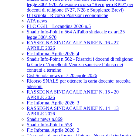
legge 300/1970. Adesione ricorso “Recupero RPD” per
docenti di religione (N27, N28 e Supplenze Brevi)
Uil scuola - Ricorso Posizioni economiche
ATA news
FLC CGIL - Locandina 2026 n.5
Snadir Info-Point n.564 All'albo sindacale ex art.25
legge 300/1970
RASSEGNA SINDACALE ANIEF N. 16 - 27
APRILE 2026
Flc Informa. Aprile 2026, 4
Snadir Info-Point n.562 - Risarciti i docenti di religione:
la Corte d’Appello di Venezia sancisce l’abuso nei
contratti a termine
Cisl Scuola news n. 7 20 aprile 2026
Ricorso SNALS per ottenere la carta docente: raccolta
adesioni
RASSEGNA SINDACALE ANIEF N. 15 - 20
APRILE 2026
Flc Informa. Aprile 2026, 3
RASSEGNA SINDACALE ANIEF N. 14 - 13
APRILE 2026
Snadir news n.869
Snadir Info-Point n.558
Flc Informa. Aprile 2026, 2
"A scuola, diamo forma al futuro - News dal sindacato.