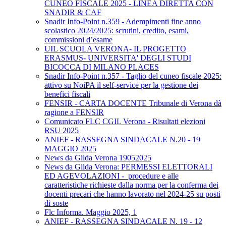
CUNEO FISCALE 2025 - LINEA DIRETTA CON
SNADIR & CAF
Snadir Info-Point n.359 - Adempimenti fine anno
scolastico 2024/2025: scrutini, credito, esami,
commissioni d’esame
UIL SCUOLA VERONA- IL PROGETTO
ERASMUS- UNIVERSITA' DEGLI STUDI
BICOCCA DI MILANO PLACES
Snadir Info-Point n.357 - Taglio del cuneo fiscale 2025:
attivo su NoiPA il self-service per la gestione dei
benefici fiscali
FENSIR - CARTA DOCENTE Tribunale di Verona dà
ragione a FENSIR
Comunicato FLC CGIL Verona - Risultati elezioni
RSU 2025
ANIEF - RASSEGNA SINDACALE N.20 - 19
MAGGIO 2025
News da Gilda Verona 19052025
News da Gilda Verona: PERMESSI ELETTORALI
ED AGEVOLAZIONI - procedure e alle
caratteristiche richieste dalla norma per la conferma dei
docenti precari che hanno lavorato nel 2024-25 su posti
di soste
Flc Informa. Maggio 2025, 1
ANIEF - RASSEGNA SINDACALE N. 19 - 12