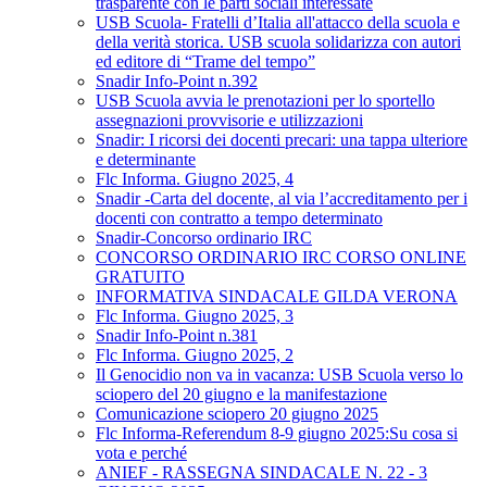
trasparente con le parti sociali interessate
USB Scuola- Fratelli d’Italia all'attacco della scuola e
della verità storica. USB scuola solidarizza con autori
ed editore di “Trame del tempo”
Snadir Info-Point n.392
USB Scuola avvia le prenotazioni per lo sportello
assegnazioni provvisorie e utilizzazioni
Snadir: I ricorsi dei docenti precari: una tappa ulteriore
e determinante
Flc Informa. Giugno 2025, 4
Snadir -Carta del docente, al via l’accreditamento per i
docenti con contratto a tempo determinato
Snadir-Concorso ordinario IRC
CONCORSO ORDINARIO IRC CORSO ONLINE
GRATUITO
INFORMATIVA SINDACALE GILDA VERONA
Flc Informa. Giugno 2025, 3
Snadir Info-Point n.381
Flc Informa. Giugno 2025, 2
Il Genocidio non va in vacanza: USB Scuola verso lo
sciopero del 20 giugno e la manifestazione
Comunicazione sciopero 20 giugno 2025
Flc Informa-Referendum 8-9 giugno 2025:Su cosa si
vota e perché
ANIEF - RASSEGNA SINDACALE N. 22 - 3