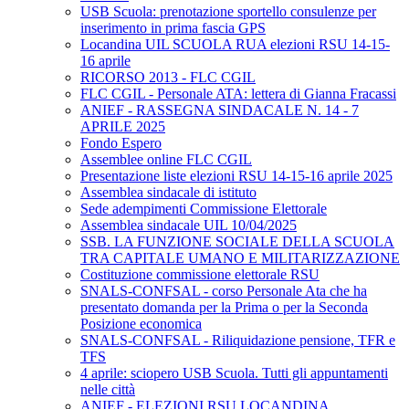
USB Scuola: prenotazione sportello consulenze per
inserimento in prima fascia GPS
Locandina UIL SCUOLA RUA elezioni RSU 14-15-
16 aprile
RICORSO 2013 - FLC CGIL
FLC CGIL - Personale ATA: lettera di Gianna Fracassi
ANIEF - RASSEGNA SINDACALE N. 14 - 7
APRILE 2025
Fondo Espero
Assemblee online FLC CGIL
Presentazione liste elezioni RSU 14-15-16 aprile 2025
Assemblea sindacale di istituto
Sede adempimenti Commissione Elettorale
Assemblea sindacale UIL 10/04/2025
SSB. LA FUNZIONE SOCIALE DELLA SCUOLA
TRA CAPITALE UMANO E MILITARIZZAZIONE
Costituzione commissione elettorale RSU
SNALS-CONFSAL - corso Personale Ata che ha
presentato domanda per la Prima o per la Seconda
Posizione economica
SNALS-CONFSAL - Riliquidazione pensione, TFR e
TFS
4 aprile: sciopero USB Scuola. Tutti gli appuntamenti
nelle città
ANIEF - ELEZIONI RSU LOCANDINA