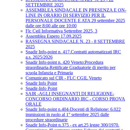
SETTEMBRE 2025
ASSEMBLEA SINDACALE IN PRESENZA E ON-
LINE IN ORARIO DI SERVIZIO PER IL
PERSONALE DOCENTE E ATA 29 settembre 2025
dalle ore 8:00 alle ore 10:00
Flc Cgil Informativa Settembre 2025, 3
Assemblea Espero 17.09.2025
RASSEGNA SINDACALE N. 23 - 8 SETTEMBRE
2025
Snadir Info-point n. 417.Contratti automatizzati IRC
a.s. 2025/2026
Snadir Info-point n. 420 Veneto:Procedura
straordinaria-Rettificate Graduatorie di merito per
scuola Infanzia e Primaria
Comunicato sul CIR - FLC CGIL Veneto
Snadir Info Point
Snadir-Info Point
SAIR -AGLI INSEGNANTI DI RELIGIONE-
CONCORSO ORDINARIO IRC - CORSO PROVA
ORALE
Snadir Info-point n.404-Docenti di Religione: 6.022
immissioni in ruolo al 1° settembre 2025 dalle
procedure straordinarie
Snadir Info-Point n.375 - ex art.25 legge 300/1970.