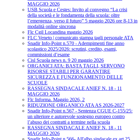
MAGGIO 2026
USB Scuola e Cestes: Invito al convegno “La crisi
della società e le fondamenta della scuola: oltre
l’emergenza, verso il futuro” 5 maggio 2026 ore 8-13 in
modalità online sincrona
Flc Cgil Locandina maggio 2026
FLC Veneto | comunicato stampa tagli personale ATA
Snadir Info-Point n.570 - Adempimenti fine anno
scolastico 2025/2026: scrutini, credito, esami,
commissioni d’esame
Cisl Scuola news n. 9 20 maggio 2026
ORGANICI ATA: BASTA TAGLI, SERVONO
RISORSE STABILI PER GARANTIRE
SICUREZZA E FUNZIONAMENTO DELLE
SCUOLE
RASSEGNA SINDACALE ANIEF N. 18 - 11
MAGGIO 2026
Flc Informa. Maggio 2026, 2
RIDUZIONE ORGANICO ATA AS 2026-2027
Snadir Info-Point n.567 - Sentenza CGUE C‑155/25:
un ulteriore e autorevole sostegno europeo contro
l’abuso dei contratti a termine nella scuola
RASSEGNA SINDACALE ANIEF N. 18 - 11
MAGGIO 2026
Snadir Info-Point n.566- All'albo sindacale ex art.25