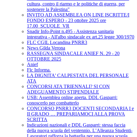
cultura, contro il riarmo e le politiche di guerra, per
sostenere la Palestina"
INVITO AD ASSEMBLEA ON LINE ISCRITTE/I
FONDO ESPERO - 23 ottobre 2025 ore
17.00_SCUOLE_VR
Snadir Info-Point n.495 - Assistenza sanitaria
integrativa - All'albo sindacale ex art.25 legge 300/1970
FLC CGIL Locandina PNRR3
News Gilda Verona
RASSEGNA SINDACALE ANIEF N. 29 - 20
OTTOBRE 2025
Anief
Flc Informa.
LA DIGNITA' CALPESTATA DEL PERSONALE
ATA
CONCORSI ATA TRIENNALI? SI CON
ADEGUAMENTO STIPENDIALE
USB: Assemblea online aperta. DDL Gasparri:
conoscerlo per combatterlo
CONCORSO PNRR3 DOCENTI SECONDARIA I e
II GRADO … PREPARIAMOCI ALLA PROVA
SCRITTA
Indicazioni nazionali e DDL Gasparri: stessa faccia
della nuova scuola del ventennio. L’Alleanza Studenti-
Lavoratori rafforza la battaglia per una nuova scuola