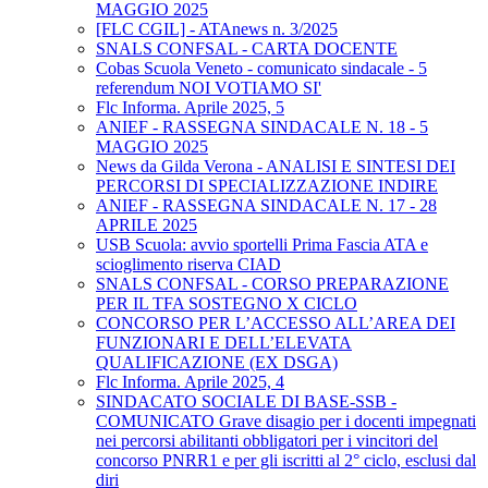
MAGGIO 2025
[FLC CGIL] - ATAnews n. 3/2025
SNALS CONFSAL - CARTA DOCENTE
Cobas Scuola Veneto - comunicato sindacale - 5
referendum NOI VOTIAMO SI'
Flc Informa. Aprile 2025, 5
ANIEF - RASSEGNA SINDACALE N. 18 - 5
MAGGIO 2025
News da Gilda Verona - ANALISI E SINTESI DEI
PERCORSI DI SPECIALIZZAZIONE INDIRE
ANIEF - RASSEGNA SINDACALE N. 17 - 28
APRILE 2025
USB Scuola: avvio sportelli Prima Fascia ATA e
scioglimento riserva CIAD
SNALS CONFSAL - CORSO PREPARAZIONE
PER IL TFA SOSTEGNO X CICLO
CONCORSO PER L’ACCESSO ALL’AREA DEI
FUNZIONARI E DELL’ELEVATA
QUALIFICAZIONE (EX DSGA)
Flc Informa. Aprile 2025, 4
SINDACATO SOCIALE DI BASE-SSB -
COMUNICATO Grave disagio per i docenti impegnati
nei percorsi abilitanti obbligatori per i vincitori del
concorso PNRR1 e per gli iscritti al 2° ciclo, esclusi dal
diri