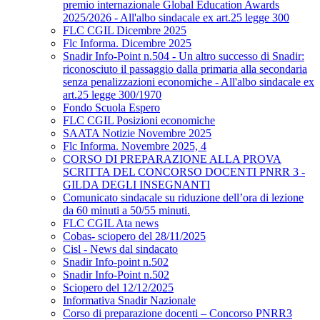
premio internazionale Global Education Awards
2025/2026 - All'albo sindacale ex art.25 legge 300
FLC CGIL Dicembre 2025
Flc Informa. Dicembre 2025
Snadir Info-Point n.504 - Un altro successo di Snadir:
riconosciuto il passaggio dalla primaria alla secondaria
senza penalizzazioni economiche - All'albo sindacale ex
art.25 legge 300/1970
Fondo Scuola Espero
FLC CGIL Posizioni economiche
SAATA Notizie Novembre 2025
Flc Informa. Novembre 2025, 4
CORSO DI PREPARAZIONE ALLA PROVA
SCRITTA DEL CONCORSO DOCENTI PNRR 3 -
GILDA DEGLI INSEGNANTI
Comunicato sindacale su riduzione dell’ora di lezione
da 60 minuti a 50/55 minuti.
FLC CGIL Ata news
Cobas- sciopero del 28/11/2025
Cisl - News dal sindacato
Snadir Info-point n.502
Snadir Info-Point n.502
Sciopero del 12/12/2025
Informativa Snadir Nazionale
Corso di preparazione docenti – Concorso PNRR3